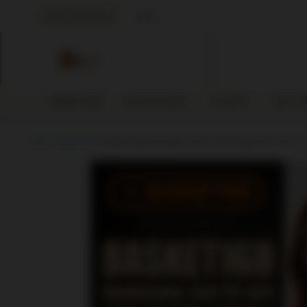
Sell on Bonanza
Help
BASKET168
SLOT PG SOFT
PG SOFT
SLOT O
Home
»
BASKET168
»
BASKET168: Bookmaker Slot PG Soft & Agen Slot Online T