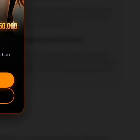
Sistem perlindungan kita udah pakai teknologi enkripsi
t internasional. Jadi data diri sampai urusan WD kamu
tipan pihak iseng yang kurang kerjaan.
an yang gampang ngasih JP gede?
 hari.
areng provider top, peluang kamu dapet jackpot gede
u tau rahasia dapur, judul kayak Lucky Neko, Wild Bandito,
gi jadi primadona karena sering banget ngasih kejutan
KET168
ASKET168, eh ternyata emang se-smooth itu bos! Buat gua yang