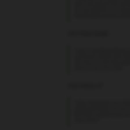
doyan muter game PG Soft, asik ba
sih urusan depo-WD, sat-set langsu
Recommended parah buat yang ud
User: Siska_Amelia
"Jujurly, yang paling penting bu
sini sistemnya solid abis, bikin 
dikit, tapi CS-nya fast respon ba
ngerasa di-treat kayak sultan!"
User: Hunter_JP
"Mabar Mahjong Ways sama Wild B
peluang dapet jackpot tuh nyata, 
Buat kalian yang lagi hunting ar
aja gas kemari!"