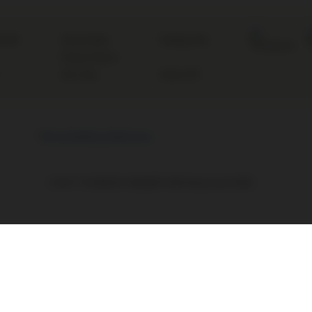
COR
Aturan Main
Katalog Slot
Partner Resmi
Info Viral
Sirkel VIP
Click
Accessibility preferences
to
activate
accessibility
© N1™ IS BACK!! BASKET168 Reserved 2026
preferences