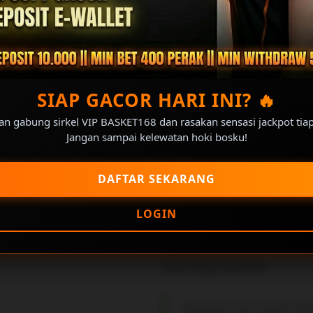
Jawaban: Aman banget bosku! 
tingkat dewa dengan sertifika
dipastikan anti bocor dari in
4. Ada bocoran permain
SIAP GACOR HARI INI? 🔥
n gabung sirkel VIP BASKET168 dan rasakan sensasi jackpot tiap
Jawaban: Berkat kolaborasi b
Jangan sampai kelewatan hoki bosku!
makin terbuka lebar. Kalau ma
dan pastinya Mahjong Ways la
manis buat player.
DAFTAR SEKARANG
LOGIN
Review Pemain BAS
User: Rian_Gacor99
"Iseng ikutan temen melipir ke B