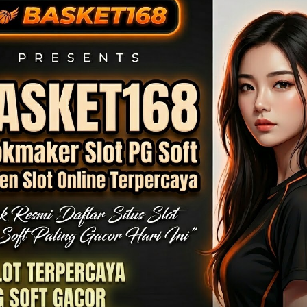
FAQ (Frequently A
1. Apaan sih BASKET168
Shop all
Jawaban: BASKET168 itu marka
131
bukan sekadar tempat main bi
items
bermain kamu fair play, trans
kapan aja.
2. Kenapa wajib banget 
Jawaban: Soalnya situs ini ad
game hits macam Mahjong Way
ceritanya RTP dibikin palsu a
3. Keamanan data dan sal