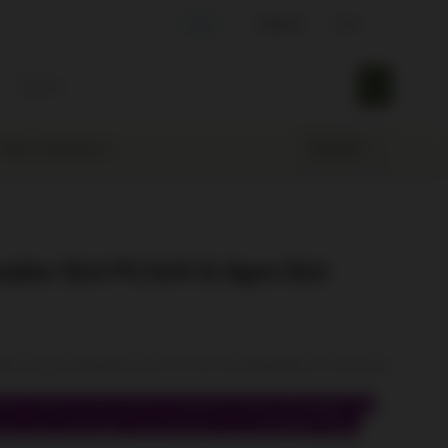
Log in
Register
Cart
More Categories
Shop By
ker Slot PG Soft & Agen Slot
7.88 instead of $10.88 when you use your
bCredits
at checkout)
at mulai, karena hoki itu diciptain, bukan ditunggu. Gas
, dan siap-siap kaget sama kejutan seru di BASKET168.