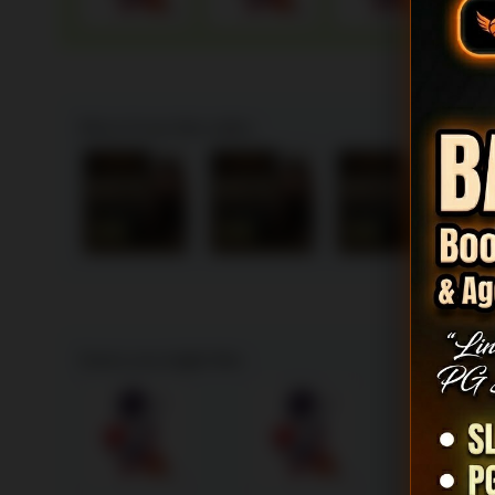
More from this seller:
Items you might like