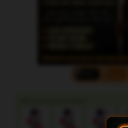
LOGIN
DAFTAR
Gift Cards for Every Occasion!